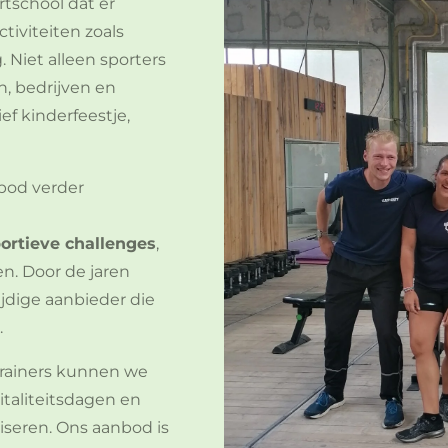
rtschool dat er
iviteiten zoals
 Niet alleen sporters
n, bedrijven en
ef kinderfeestje,
bod verder
ortieve challenges
,
n. Door de jaren
ijdige aanbieder die
.
trainers kunnen we
taliteitsdagen en
iseren. Ons aanbod is