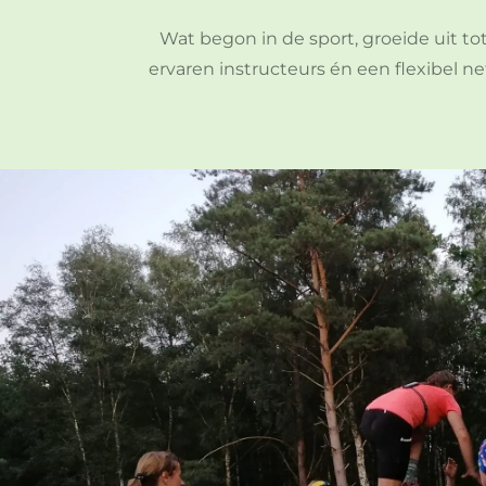
Wat begon in de sport, groeide uit t
ervaren instructeurs én een flexibel n