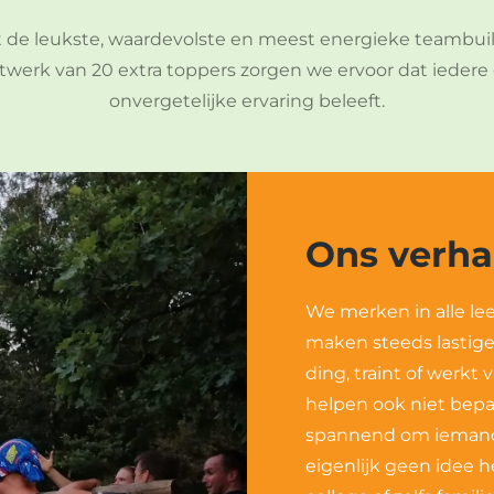
ot de leukste, waardevolste en meest energieke teambuil
etwerk van 20 extra toppers zorgen we ervoor dat iedere
onvergetelijke ervaring beleeft.
Ons verha
We merken in alle lee
maken steeds lastige
ding, traint of werkt 
helpen ook niet bepa
spannend om iemand 
eigenlijk geen idee 