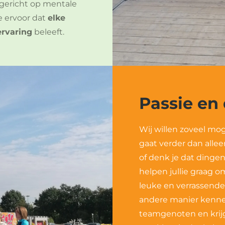
 gericht op mentale
 ervoor dat
elke
ervaring
beleeft.
Passie en
Wij willen zoveel mo
gaat verder dan alleen
of denk je dat dinge
helpen jullie graag 
leuke en verrassende
andere manier kenne
teamgenoten en krijg