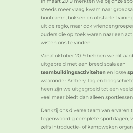
In maart 2019 merkten we bij onze spo
steeds meer vraag kwam naar groepsact
bootcamp, boksen en obstacle training.
uit de regio, maar ook vriendengroepe
ouders die op zoek waren naar een acti
wisten ons te vinden.
Vanaf oktober 2019 hebben we dit aan
uitgebreid met een breed scala aan
teambuildingsactiviteiten
en losse
sp
waaronder Archery Tag en boogschiete
heen zijn we uitgegroeid tot een veelz
veel meer biedt dan alleen sportlessen
Dankzij ons diverse team van ervaren 
tegenwoordig complete sportdagen, vi
zelfs introductie- of kampweken organ