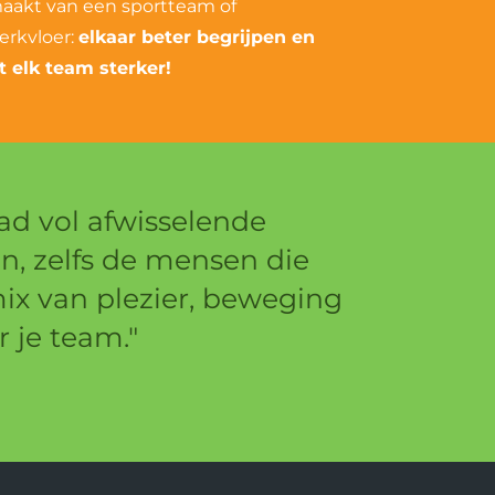
tmaakt van een sportteam of
rkvloer:
elkaar beter begrijpen en
 elk team sterker!
d vol afwisselende
en, zelfs de mensen die
ix van plezier, beweging
 je team."