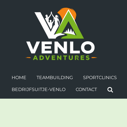
Ga
direct
naar
de
hoofdinhoud
HOME
TEAMBUILDING
SPORTCLINICS
BEDRIJFSUITJE-VENLO
CONTACT