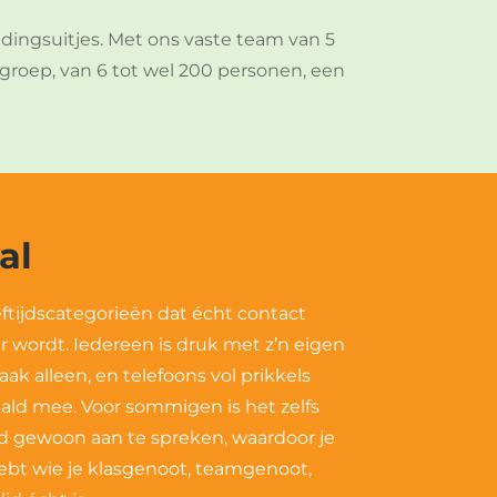
dingsuitjes. Met ons vaste team van 5
 groep, van 6 tot wel 200 personen, een
al
ftijdscategorieën dat écht contact
r wordt. Iedereen is druk met z’n eigen
vaak alleen, en telefoons vol prikkels
ald mee. Voor sommigen is het zelfs
gewoon aan te spreken, waardoor je
hebt wie je klasgenoot, teamgenoot,