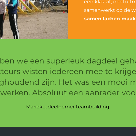
een klas zit, deel ui
samenwerkt op de we
samen lachen maakt
ben we een superleuk dagdeel geha
ucteurs wisten iedereen mee te krijg
ghoudend zijn. Het was een mooi m
erken. Absoluut een aanrader voor
Marieke, deelnemer teambuilding.